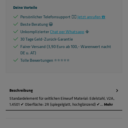
Deine Vorteile
Persönlicher Telefonsupport 🙋‍♂️
Jetzt anrufen ☎️
Beste Beratung 😀
Unkomplizierter
Chat per Whatsapp
📳
30 Tage Geld-Zurück-Garantie
Fairer Versand (3,90 Euro ab 100,- Warenwert nacht
DE u. AT)
Tolle Bewertungen ⭐️⭐️⭐️⭐️⭐️
Beschreibung
Standardelement für seitlichen Einwurf Material: Edelstahl, V2A,
1.4501 ✔ Oberfläche: 2R (spiegelglatt, hochglänzend) ✔…
Mehr