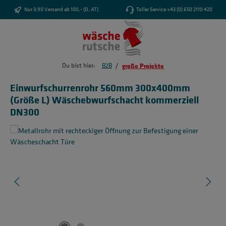
Zum Hauptinhalt springen
Nur 3,90 Versand ab 100,- (D, AT)
Toller Service +43 (0) 650 2110 420
/
Du bist hier:
B2B
große Projekte
Einwurfschurrenrohr 560mm 300x400mm
(Größe L) Wäschebwurfschacht kommerziell
DN300
Bildergalerie überspringen