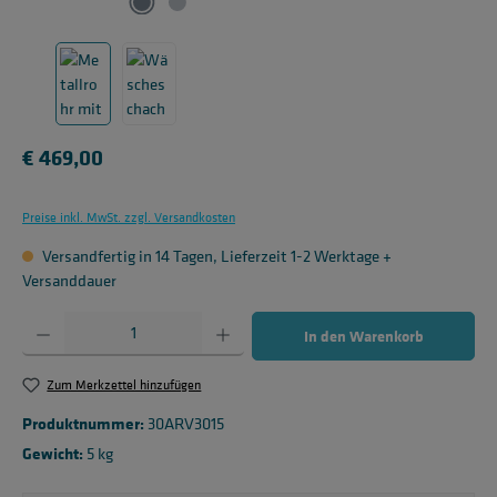
Regulärer Preis:
€ 469,00
Preise inkl. MwSt. zzgl. Versandkosten
Versandfertig in 14 Tagen, Lieferzeit 1-2 Werktage +
Versanddauer
Produkt Anzahl: Gib den gewünschten Wert ein oder benutze die Schaltflächen um die 
In den Warenkorb
Zum Merkzettel hinzufügen
Produktnummer:
30ARV3015
Gewicht:
5 kg