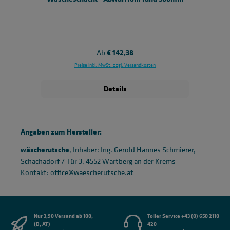
Regulärer Preis:
Ab
€ 142,38
Preise inkl. MwSt. zzgl. Versandkosten
Details
Angaben zum Hersteller:
wäscherutsche
, Inhaber: Ing. Gerold Hannes Schmierer,
Schachadorf 7 Tür 3, 4552 Wartberg an der Krems
Kontakt: office@waescherutsche.at
Nur 3,90 Versand ab 100,-
Toller Service +43 (0) 650 2110
(D, AT)
420