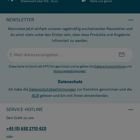
Warenwert über 100,- Euro
Teste uns gerne!
NEWSLETTER
Abonniere jetzt einfach unseren regelmäßig erscheinenden Newsletter und
du wirst stets unter den Ersten sein, über neue Produkte und Angebote
informiert zu werden.
E-
Mail-
Adresse
*
Diese Seite ist durch reCAPTCHA geschützt und es gelten die
Datenschutzrichtlinie
und
Nutzungsbedingungen
.
Datenschutz
Ich habe die
Datenschutzbestimmungen
zur Kenntnis genommen und die
AGB
gelesen und bin mit ihnen einverstanden.
SERVICE-HOTLINE
Dein Draht zu uns:
+43 (0) 650 2110 420
oder