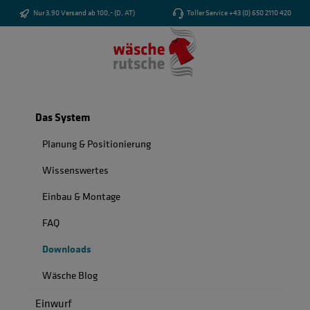
Zum Hauptinhalt springen
Nur 3,90 Versand ab 100,- (D, AT)
Toller Service +43 (0) 650 2110 420
Das System
Planung & Positionierung
Wissenswertes
Einbau & Montage
FAQ
Downloads
Wäsche Blog
Einwurf