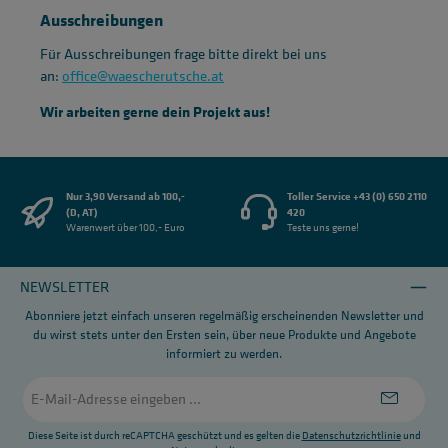
Ausschreibungen
Für Ausschreibungen frage bitte direkt bei uns
an:
office@waescherutsche.at
Wir arbeiten gerne dein Projekt aus!
Nur 3,90 Versand ab 100,-
Toller Service +43 (0) 650 2110
(D, AT)
420
Warenwert über 100,- Euro
Teste uns gerne!
NEWSLETTER
Abonniere jetzt einfach unseren regelmäßig erscheinenden Newsletter und
du wirst stets unter den Ersten sein, über neue Produkte und Angebote
informiert zu werden.
E-
Mail-
Adresse
*
Diese Seite ist durch reCAPTCHA geschützt und es gelten die
Datenschutzrichtlinie
und