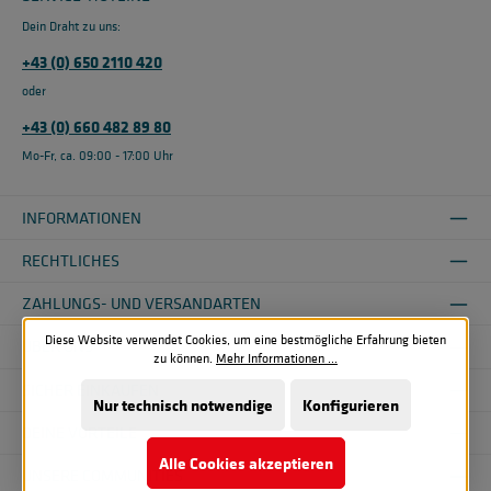
Dein Draht zu uns:
+43 (0) 650 2110 420
oder
+43 (0) 660 482 89 80
Mo-Fr, ca. 09:00 - 17:00 Uhr
INFORMATIONEN
RECHTLICHES
ZAHLUNGS- UND VERSANDARTEN
Diese Website verwendet Cookies, um eine bestmögliche Erfahrung bieten
ÜBER UNS
zu können.
Mehr Informationen ...
SICHER EINKAUFEN
Nur technisch notwendige
Konfigurieren
DEINE VORTEILE
Alle Cookies akzeptieren
UNSERE COMMUNITIES