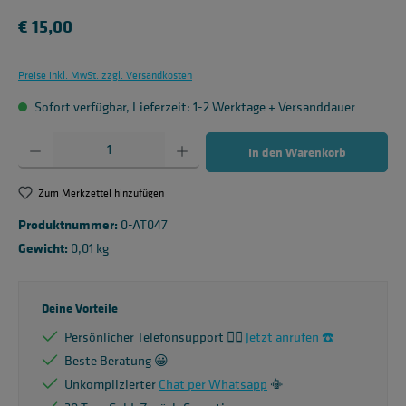
Regulärer Preis:
€ 15,00
Preise inkl. MwSt. zzgl. Versandkosten
Sofort verfügbar, Lieferzeit: 1-2 Werktage + Versanddauer
Produkt Anzahl: Gib den gewünschten Wert ein oder benutze die Schaltflächen um die 
In den Warenkorb
Zum Merkzettel hinzufügen
Produktnummer:
0-AT047
Gewicht:
0,01 kg
Deine Vorteile
Persönlicher Telefonsupport 🙋‍♂️
Jetzt anrufen ☎️
Beste Beratung 😀
Unkomplizierter
Chat per Whatsapp
📳