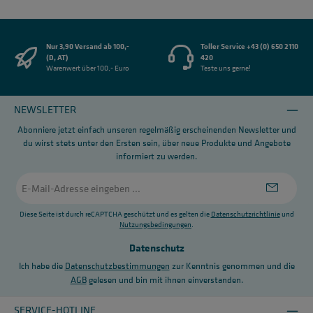
Nur 3,90 Versand ab 100,-
Toller Service +43 (0) 650 2110
(D, AT)
420
Warenwert über 100,- Euro
Teste uns gerne!
NEWSLETTER
Abonniere jetzt einfach unseren regelmäßig erscheinenden Newsletter und
du wirst stets unter den Ersten sein, über neue Produkte und Angebote
informiert zu werden.
E-
Mail-
Adresse
*
Diese Seite ist durch reCAPTCHA geschützt und es gelten die
Datenschutzrichtlinie
und
Nutzungsbedingungen
.
Datenschutz
Ich habe die
Datenschutzbestimmungen
zur Kenntnis genommen und die
AGB
gelesen und bin mit ihnen einverstanden.
SERVICE-HOTLINE