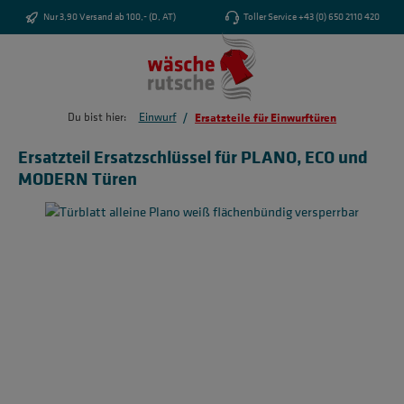
Zum Hauptinhalt springen
Nur 3,90 Versand ab 100,- (D, AT)
Toller Service +43 (0) 650 2110 420
/
Du bist hier:
Einwurf
Ersatzteile für Einwurftüren
Ersatzteil Ersatzschlüssel für PLANO, ECO und
MODERN Türen
Bildergalerie überspringen