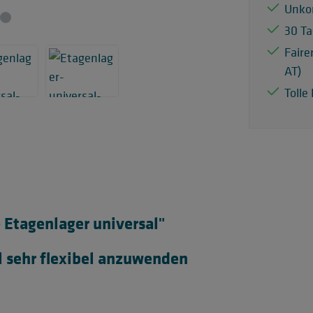
Unko
30 Ta
Faire
AT)
Tolle
Etagenlager universal"
 sehr flexibel anzuwenden