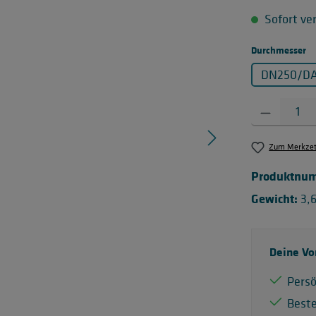
Sofort ver
a
Durchmesser
DN250/D
Produkt Anzahl:
Zum Merkzett
Produktnu
Gewicht:
3,
Deine Vo
Persö
Best