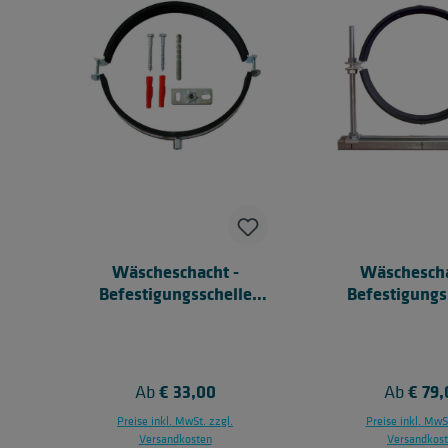
Wäscheschacht -
Wäschescha
Befestigungsschelle
Befestigungs
leicht WAND
stabile Aus
WAN
Regulärer Preis:
€ 33,00
Reguläre
€ 79,
Ab
Ab
Preise inkl. MwSt. zzgl.
Preise inkl. MwSt
Versandkosten
Versandkos