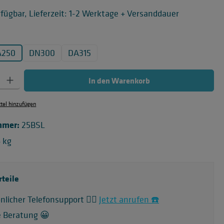
fügbar, Lieferzeit: 1-2 Werktage + Versanddauer
uswählen
A250
DN300
DA315
 Gib den gewünschten Wert ein oder benutze die Schaltflächen um die Anzahl zu
In den Warenkorb
el hinzufügen
mmer:
25BSL
6 kg
rteile
nlicher Telefonsupport 🙋‍♂️
Jetzt anrufen ☎️
e Beratung 😀