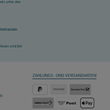
tets unter den
bedingungen
.
lesen und bin
ZAHLUNGS- UND VERSANDARTEN
STANDARD
en
PayPal
Post / DHL Deutschland - 