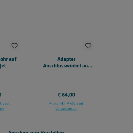
ohr auf
Adapter
Jet
Anschlusswinkel auf
KG-Rohr, Port - KG-Rohr
er Preis:
0
Regulärer Preis:
€ 64,00
. zzgl.
Preise inkl. MwSt. zzgl.
ten
Versandkosten
nkorb
In den Warenkorb
Angaben zum Hersteller: