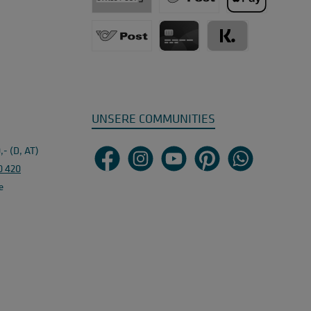
Post CH,LI - versicherter Versand
Post Österreich - versicherter Vers
Apple Pay
Post EU
Kreditkarte
Klarna - Kauf auf Rechn
UNSERE COMMUNITIES
,- (D, AT)
Facebook
Instagram
YouTube
Pinterest
WhatsApp
10 420
e