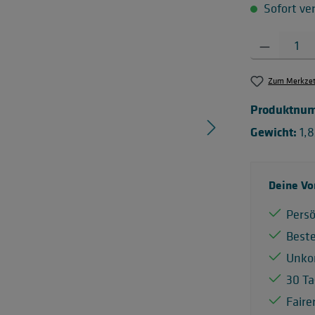
Sofort ver
Produkt Anzahl:
Zum Merkzett
Produktnu
Gewicht:
1,
Deine Vo
Persö
Best
Unko
30 Ta
Faire