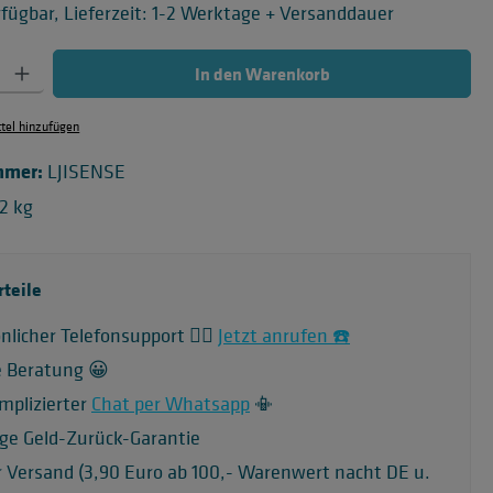
fügbar, Lieferzeit: 1-2 Werktage + Versanddauer
 Gib den gewünschten Wert ein oder benutze die Schaltflächen um die Anzahl zu
In den Warenkorb
el hinzufügen
mmer:
LJISENSE
82 kg
rteile
nlicher Telefonsupport 🙋‍♂️
Jetzt anrufen ☎️
e Beratung 😀
mplizierter
Chat per Whatsapp
📳
ge Geld-Zurück-Garantie
r Versand (3,90 Euro ab 100,- Warenwert nacht DE u.