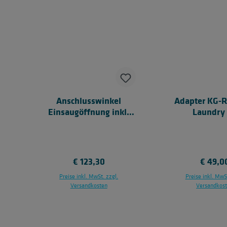
Anschlusswinkel
Adapter KG-R
Einsaugöffnung inkl.
Laundry 
Adapter
Regulärer Preis:
€ 123,30
Regulär
€ 49,0
Preise inkl. MwSt. zzgl.
Preise inkl. MwSt
Versandkosten
Versandkos
In den Warenkorb
In den Ware