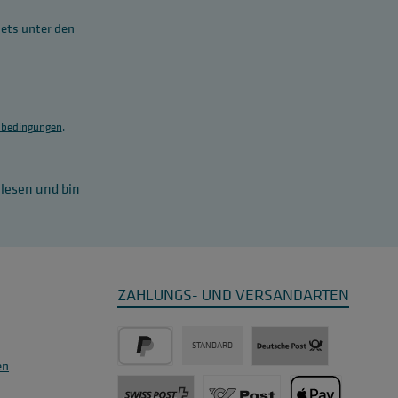
tets unter den
bedingungen
.
lesen und bin
ZAHLUNGS- UND VERSANDARTEN
STANDARD
en
PayPal
Post / DHL Deutschland - 