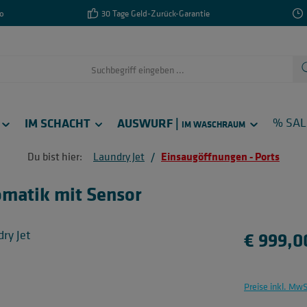
o
30 Tage Geld-Zurück-Garantie
IM SCHACHT
AUSWURF |
% SAL
IM WASCHRAUM
Du bist hier:
Laundry Jet
/
Einsaugöffnungen - Ports
matik mit Sensor
Regulärer Pr
€ 999,0
Preise inkl. Mw