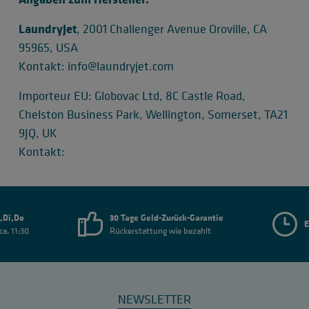
LaundryJet
, 2001 Challenger Avenue Oroville, CA
95965, USA
Kontakt: info@laundryjet.com
Importeur EU: Globovac Ltd, 8C Castle Road,
Chelston Business Park, Wellington, Somerset, TA21
9JQ, UK
Kontakt:
,Di,Do
30 Tage Geld-Zurück-Garantie
E
ca. 11:30
Rückerstattung wie bezahlt
NEWSLETTER