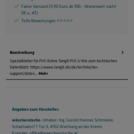
Fairer Versand (3,90 Euro ab 100,- Warenwert nacht
DE u. AT)
Tolle Bewertungen ⭐️⭐️⭐️⭐️⭐️
Beschreibung
Spezialkleber für PVC-Rohre Tangit PVC-U link zum technischen
Datenblatt: https://www.tangit.de/de/technischer-
support/daten…
Mehr
Angaben zum Hersteller:
wäscherutsche
, Inhaber: Ing. Gerold Hannes Schmierer,
Schachadorf 7 Tür 3, 4552 Wartberg an der Krems
Kontakt: office@waescherutsche.at