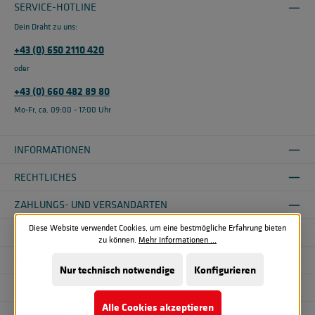
SERVICE-HOTLINE
Dein Draht zu uns:
+43 (0) 650 2110 420
oder
+43 (0) 660 482 89 80
Mo-Fr, ca. 09:00 - 17:00 Uhr
INFORMATIONEN
RECHTLICHES
ZAHLUNGS- UND VERSANDARTEN
Diese Website verwendet Cookies, um eine bestmögliche Erfahrung bieten
ÜBER UNS
zu können.
Mehr Informationen ...
SICHER EINKAUFEN
Nur technisch notwendige
Konfigurieren
DEINE VORTEILE
Alle Cookies akzeptieren
UNSERE COMMUNITIES