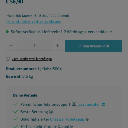
€ 56,90
Inhalt:
500 Gramm
(€ 113,80 / 1000 Gramm)
Preise inkl. MwSt. zzgl. Versandkosten
Sofort verfügbar, Lieferzeit: 1-2 Werktage + Versanddauer
Produkt Anzahl: Gib den gewünschten Wert ein oder benutze die Schaltflächen um die 
In den Warenkorb
Zum Merkzettel hinzufügen
Produktnummer:
LJKleber500g
Gewicht:
0,6 kg
Deine Vorteile
Persönlicher Telefonsupport 🙋‍♂️
Jetzt anrufen ☎️
Beste Beratung 😀
Unkomplizierter
Chat per Whatsapp
📳
30 Tage Geld-Zurück-Garantie