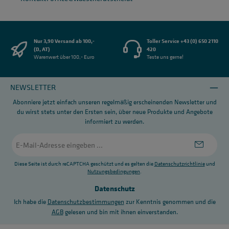
Nur 3,90 Versand ab 100,-
Toller Service +43 (0) 650 2110
(D, AT)
420
Warenwert über 100,- Euro
Teste uns gerne!
NEWSLETTER
Abonniere jetzt einfach unseren regelmäßig erscheinenden Newsletter und
du wirst stets unter den Ersten sein, über neue Produkte und Angebote
informiert zu werden.
E-
Mail-
Adresse
*
Diese Seite ist durch reCAPTCHA geschützt und es gelten die
Datenschutzrichtlinie
und
Nutzungsbedingungen
.
Datenschutz
Ich habe die
Datenschutzbestimmungen
zur Kenntnis genommen und die
AGB
gelesen und bin mit ihnen einverstanden.