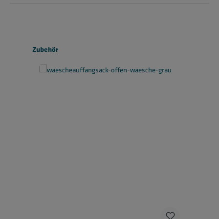
Produktgalerie überspringen
Zubehör