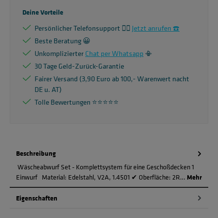
Deine Vorteile
Persönlicher Telefonsupport 🙋‍♂️
Jetzt anrufen ☎️
Beste Beratung 😀
Unkomplizierter
Chat per Whatsapp
📳
30 Tage Geld-Zurück-Garantie
Fairer Versand (3,90 Euro ab 100,- Warenwert nacht
DE u. AT)
Tolle Bewertungen ⭐️⭐️⭐️⭐️⭐️
Beschreibung
Wäscheabwurf Set - Komplettsystem für eine Geschoßdecken 1
Einwurf Material: Edelstahl, V2A, 1.4501 ✔ Oberfläche: 2R…
Mehr
Eigenschaften