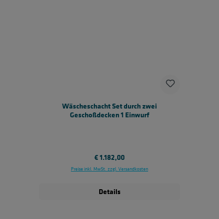
Wäscheschacht Set durch zwei
Geschoßdecken 1 Einwurf
Regulärer Preis:
€ 1.182,00
Preise inkl. MwSt. zzgl. Versandkosten
Details