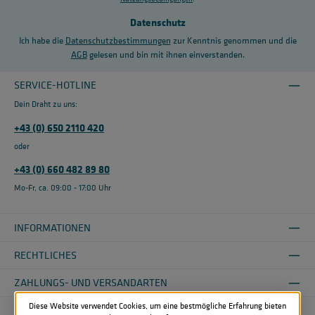
Datenschutz
Ich habe die
Datenschutzbestimmungen
zur Kenntnis genommen und die
AGB
gelesen und bin mit ihnen einverstanden.
SERVICE-HOTLINE
Dein Draht zu uns:
+43 (0) 650 2110 420
oder
+43 (0) 660 482 89 80
Mo-Fr, ca. 09:00 - 17:00 Uhr
INFORMATIONEN
RECHTLICHES
ZAHLUNGS- UND VERSANDARTEN
Diese Website verwendet Cookies, um eine bestmögliche Erfahrung bieten
ÜBER UNS