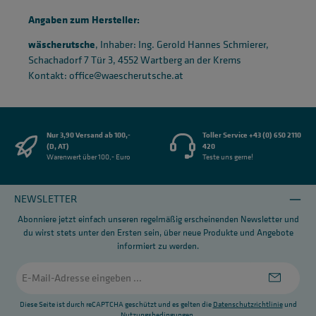
Angaben zum Hersteller:
wäscherutsche
, Inhaber: Ing. Gerold Hannes Schmierer,
Schachadorf 7 Tür 3, 4552 Wartberg an der Krems
Kontakt: office@waescherutsche.at
Nur 3,90 Versand ab 100,-
Toller Service +43 (0) 650 2110
(D, AT)
420
Warenwert über 100,- Euro
Teste uns gerne!
NEWSLETTER
Abonniere jetzt einfach unseren regelmäßig erscheinenden Newsletter und
du wirst stets unter den Ersten sein, über neue Produkte und Angebote
informiert zu werden.
E-
Mail-
Adresse
*
Diese Seite ist durch reCAPTCHA geschützt und es gelten die
Datenschutzrichtlinie
und
Nutzungsbedingungen
.