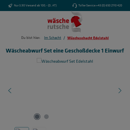
Zum Hauptinhalt springen
Nur 3,90 Versand ab 100,- (D, AT)
Toller Service +43 (0) 650 2110 420
/
Du bist hier:
Im Schacht
Wäscheschacht Edelstahl
Wäscheabwurf Set eine Geschoßdecke 1 Einwurf
Bildergalerie überspringen