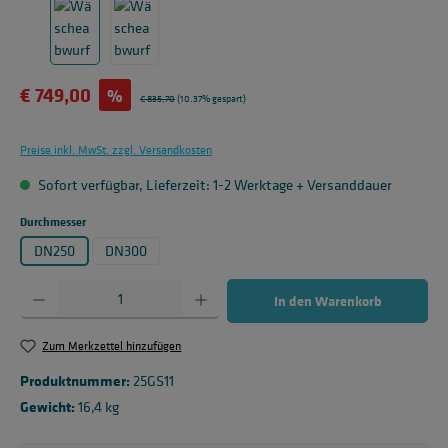
Verkaufspreis:
€ 749,00
%
Regulärer Preis:
€ 835,70
(10.37% gespart)
Preise inkl. MwSt. zzgl. Versandkosten
Sofort verfügbar, Lieferzeit: 1-2 Werktage + Versanddauer
auswählen
Durchmesser
DN250
DN300
Produkt Anzahl: Gib den gewünschten Wert ein oder benutze die Schaltflächen um die 
In den Warenkorb
Zum Merkzettel hinzufügen
Produktnummer:
25GS11
Gewicht:
16,4 kg