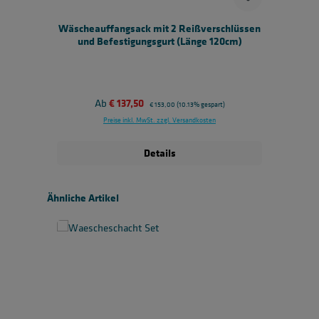
Wäscheauffangsack mit 2 Reißverschlüssen
und Befestigungsgurt (Länge 120cm)
Verkaufspreis:
Ab
€ 137,50
Regulärer Preis:
€ 153,00
(10.13% gespart)
Preise inkl. MwSt. zzgl. Versandkosten
Details
Produktgalerie überspringen
Ähnliche Artikel