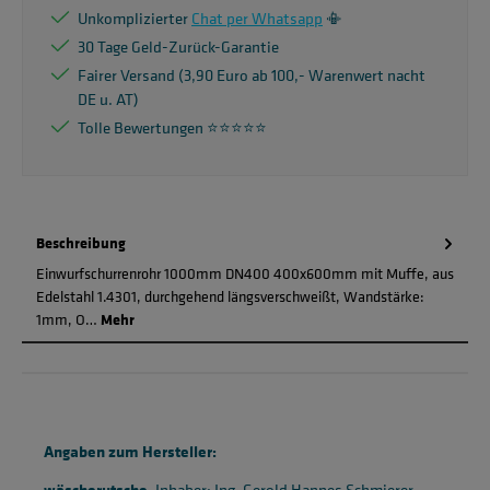
Unkomplizierter
Chat per Whatsapp
📳
30 Tage Geld-Zurück-Garantie
Fairer Versand (3,90 Euro ab 100,- Warenwert nacht
DE u. AT)
Tolle Bewertungen ⭐️⭐️⭐️⭐️⭐️
Beschreibung
Einwurfschurrenrohr 1000mm DN400 400x600mm mit Muffe, aus
Edelstahl 1.4301, durchgehend längsverschweißt, Wandstärke:
1mm, O…
Mehr
Angaben zum Hersteller:
wäscherutsche
, Inhaber: Ing. Gerold Hannes Schmierer,