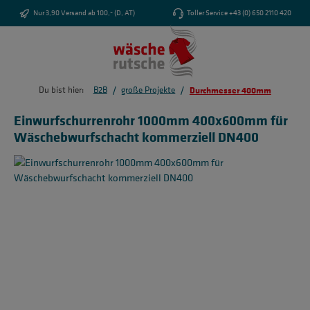
Zum Hauptinhalt springen
Nur 3,90 Versand ab 100,- (D, AT)
Toller Service +43 (0) 650 2110 420
/
/
Du bist hier:
B2B
große Projekte
Durchmesser 400mm
Einwurfschurrenrohr 1000mm 400x600mm für
Wäschebwurfschacht kommerziell DN400
Bildergalerie überspringen