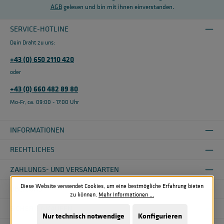
AGB
gelesen und bin mit ihnen einverstanden.
SERVICE-HOTLINE
Dein Draht zu uns:
+43 (0) 650 2110 420
oder
+43 (0) 660 482 89 80
Mo-Fr, ca. 09:00 - 17:00 Uhr
INFORMATIONEN
RECHTLICHES
ZAHLUNGS- UND VERSANDARTEN
Diese Website verwendet Cookies, um eine bestmögliche Erfahrung bieten
ÜBER UNS
zu können.
Mehr Informationen ...
SICHER EINKAUFEN
Nur technisch notwendige
Konfigurieren