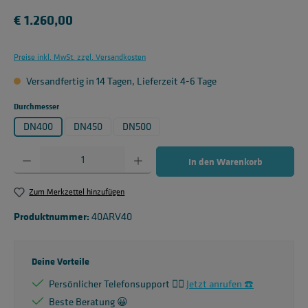
Regulärer Preis:
€ 1.260,00
Preise inkl. MwSt. zzgl. Versandkosten
Versandfertig in 14 Tagen, Lieferzeit 4-6 Tage
auswählen
Durchmesser
DN400
DN450
DN500
Produkt Anzahl: Gib den gewünschten Wert ein oder benutze die Schaltflächen um die 
In den Warenkorb
Zum Merkzettel hinzufügen
Produktnummer:
40ARV40
Deine Vorteile
Persönlicher Telefonsupport 🙋‍♂️
Jetzt anrufen ☎️
Beste Beratung 😀