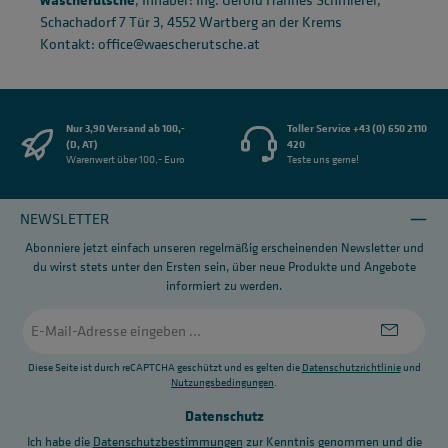
Schachadorf 7 Tür 3, 4552 Wartberg an der Krems
Kontakt: office@waescherutsche.at
Nur 3,90 Versand ab 100,-
Toller Service +43 (0) 650 2110
(D, AT)
420
Warenwert über 100,- Euro
Teste uns gerne!
NEWSLETTER
Abonniere jetzt einfach unseren regelmäßig erscheinenden Newsletter und
du wirst stets unter den Ersten sein, über neue Produkte und Angebote
informiert zu werden.
E-
Mail-
Adresse
*
Diese Seite ist durch reCAPTCHA geschützt und es gelten die
Datenschutzrichtlinie
und
Nutzungsbedingungen
.
Datenschutz
Ich habe die
Datenschutzbestimmungen
zur Kenntnis genommen und die