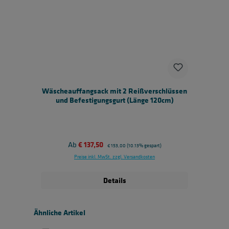
Wäscheauffangsack mit 2 Reißverschlüssen
und Befestigungsgurt (Länge 120cm)
Verkaufspreis:
Ab
€ 137,50
Regulärer Preis:
€ 153,00
(10.13% gespart)
Preise inkl. MwSt. zzgl. Versandkosten
Details
Produktgalerie überspringen
Ähnliche Artikel