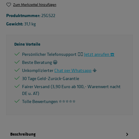
Zum Merkzettel hinzufügen
Produktnummer:
25GS22
Gewicht:
31,1 kg
Deine Vorteile
Persönlicher Telefonsupport 🙋‍♂️
Jetzt anrufen ☎️
Beste Beratung 😀
Unkomplizierter
Chat per Whatsapp
📳
30 Tage Geld-Zurück-Garantie
Fairer Versand (3,90 Euro ab 100,- Warenwert nacht
DE u. AT)
Tolle Bewertungen ⭐️⭐️⭐️⭐️⭐️
Beschreibung