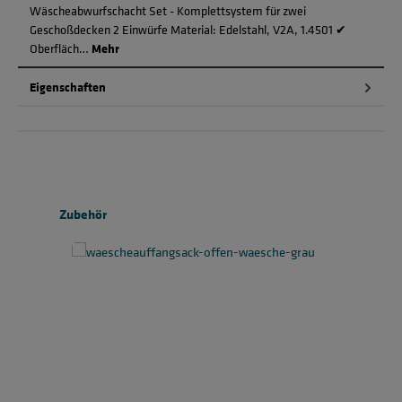
Wäscheabwurfschacht Set - Komplettsystem für zwei
Geschoßdecken 2 Einwürfe Material: Edelstahl, V2A, 1.4501 ✔
Oberfläch…
Mehr
Eigenschaften
Produktgalerie überspringen
Zubehör