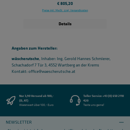
Regulärer Preis:
€ 805,20
Preise inkl. MwSt. zzgl. Versandkosten
Details
Angaben zum Hersteller:
wäscherutsche
, Inhaber: Ing. Gerold Hannes Schmierer,
Schachadorf 7 Tür 3, 4552 Wartberg an der Krems
Kontakt: office@waescherutsche.at
Nur 3,90 Versand ab 100,-
Toller Service +43 (0) 650 2110
(D, AT)
420
Warenwert über 100,- Euro
Teste uns gerne!
NEWSLETTER