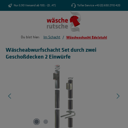
Zum Hauptinhalt springen
Nur 3,90 Versand ab 100,- (D, AT)
Toller Service +43 (0) 650 2110 420
/
Du bist hier:
Im Schacht
Wäscheschacht Edelstahl
Wäscheabwurfschacht Set durch zwei
Geschoßdecken 2 Einwürfe
Bildergalerie überspringen