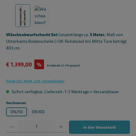
Wäscheabwurfschacht Set
Gesamtlänge ca.
5 Meter
, Maß von
Unterkante Bodenschelle (=OK Rohdecke) bis Mitte Türe beträgt
403 cm.
Verkaufspreis:
€ 1.399,00
%
Regulärer Preis:
€ 1.606,20
(12.9% gespart)
Preise inkl. MwSt. zzgl. Versandkosten
Sofort verfügbar, Lieferzeit: 1-2 Werktage + Versanddauer
auswählen
Durchmesser
DN250
DN300
Produkt Anzahl: Gib den gewünschten Wert ein oder benutze die Schaltflächen um die 
In den Warenkorb