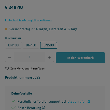
Regulärer Preis:
€ 248,40
Preise inkl. MwSt. zzgl. Versandkosten
Versandfertig in 14 Tagen, Lieferzeit 4-6 Tage
auswählen
Durchmesser
DN400
DN450
DN500
Produkt Anzahl: Gib den gewünschten Wert ein oder benutze die Schaltflächen um die 
In den Warenkorb
Zum Merkzettel hinzufügen
Produktnummer:
50SS
Deine Vorteile
Persönlicher Telefonsupport 🙋‍♂️
Jetzt anrufen ☎️
Beste Beratung 😀