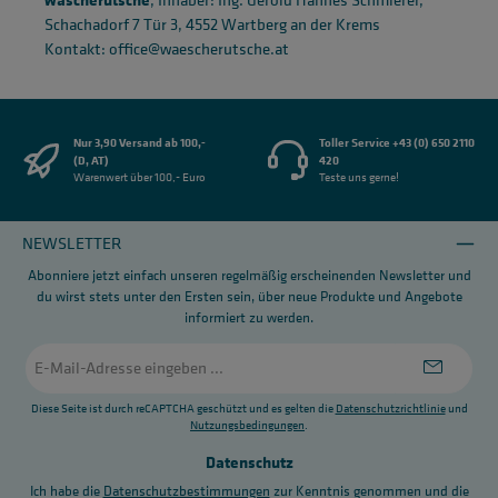
Schachadorf 7 Tür 3, 4552 Wartberg an der Krems
Kontakt: office@waescherutsche.at
Nur 3,90 Versand ab 100,-
Toller Service +43 (0) 650 2110
(D, AT)
420
Warenwert über 100,- Euro
Teste uns gerne!
NEWSLETTER
Abonniere jetzt einfach unseren regelmäßig erscheinenden Newsletter und
du wirst stets unter den Ersten sein, über neue Produkte und Angebote
informiert zu werden.
E-
Mail-
Adresse
*
Diese Seite ist durch reCAPTCHA geschützt und es gelten die
Datenschutzrichtlinie
und
Nutzungsbedingungen
.
Datenschutz
Ich habe die
Datenschutzbestimmungen
zur Kenntnis genommen und die