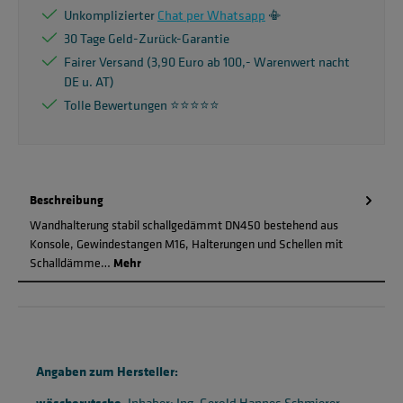
Unkomplizierter
Chat per Whatsapp
📳
30 Tage Geld-Zurück-Garantie
Fairer Versand (3,90 Euro ab 100,- Warenwert nacht
DE u. AT)
Tolle Bewertungen ⭐️⭐️⭐️⭐️⭐️
Beschreibung
Wandhalterung stabil schallgedämmt DN450 bestehend aus
Konsole, Gewindestangen M16, Halterungen und Schellen mit
Schalldämme…
Mehr
Angaben zum Hersteller:
wäscherutsche
, Inhaber: Ing. Gerold Hannes Schmierer,