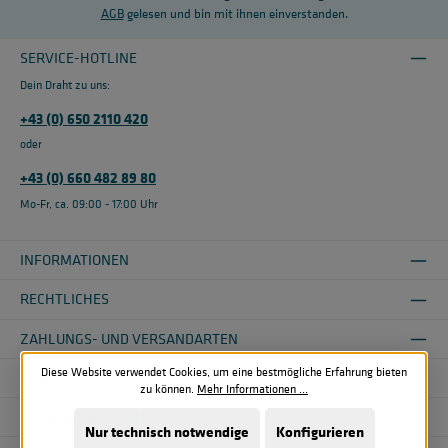
AGB
gelesen und bin mit ihnen einverstanden.
SERVICE-HOTLINE
Dein Draht zu uns:
+43 (0) 650 2110 420
oder
+43 (0) 660 482 89 80
Mo-Fr, ca. 09:00 - 17:00 Uhr
INFORMATIONEN
RECHTLICHES
ZAHLUNGS- UND VERSANDARTEN
Diese Website verwendet Cookies, um eine bestmögliche Erfahrung bieten
ÜBER UNS
zu können.
Mehr Informationen ...
SICHER EINKAUFEN
Nur technisch notwendige
Konfigurieren