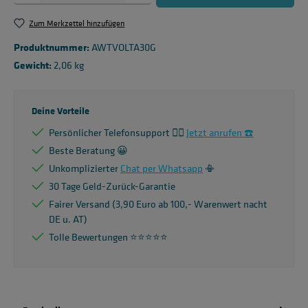
Zum Merkzettel hinzufügen
Produktnummer:
AWTVOLTA30G
Gewicht:
2,06 kg
Deine Vorteile
Persönlicher Telefonsupport 🙋‍♂️
Jetzt anrufen ☎️
Beste Beratung 😀
Unkomplizierter
Chat per Whatsapp
📳
30 Tage Geld-Zurück-Garantie
Fairer Versand (3,90 Euro ab 100,- Warenwert nacht
DE u. AT)
Tolle Bewertungen ⭐️⭐️⭐️⭐️⭐️