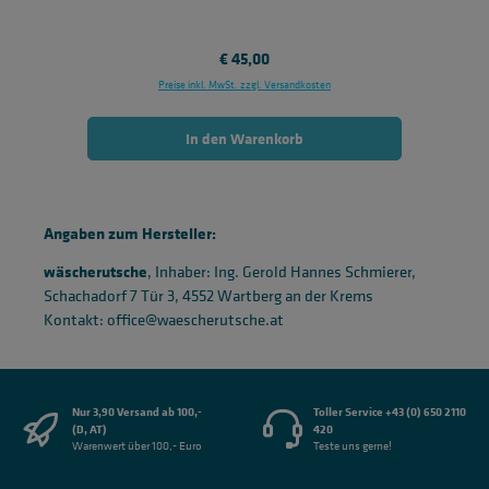
Regulärer Preis:
€ 45,00
Preise inkl. MwSt. zzgl. Versandkosten
In den Warenkorb
Angaben zum Hersteller:
wäscherutsche
, Inhaber: Ing. Gerold Hannes Schmierer,
Schachadorf 7 Tür 3, 4552 Wartberg an der Krems
Kontakt: office@waescherutsche.at
Nur 3,90 Versand ab 100,-
Toller Service +43 (0) 650 2110
(D, AT)
420
Warenwert über 100,- Euro
Teste uns gerne!