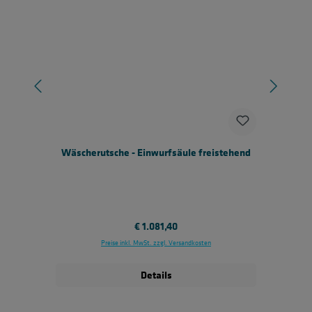
Wäscherutsche - Einwurfsäule freistehend
V
Regulärer Preis:
€ 1.081,40
Preise inkl. MwSt. zzgl. Versandkosten
Details