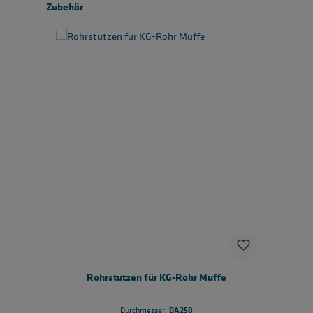
Produktgalerie überspringen
Zubehör
Rohrstutzen für KG-Rohr Muffe
DA250
Durchmesser: