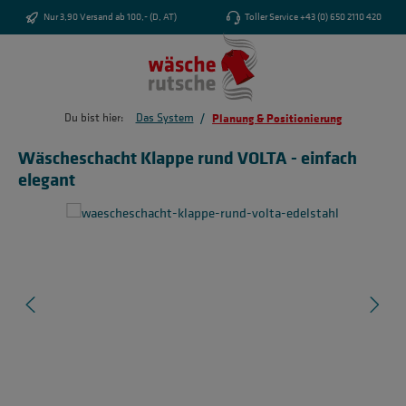
Zum Hauptinhalt springen
Nur 3,90 Versand ab 100,- (D, AT)
Toller Service +43 (0) 650 2110 420
/
Du bist hier:
Das System
Planung & Positionierung
Wäscheschacht Klappe rund VOLTA - einfach
elegant
Bildergalerie überspringen