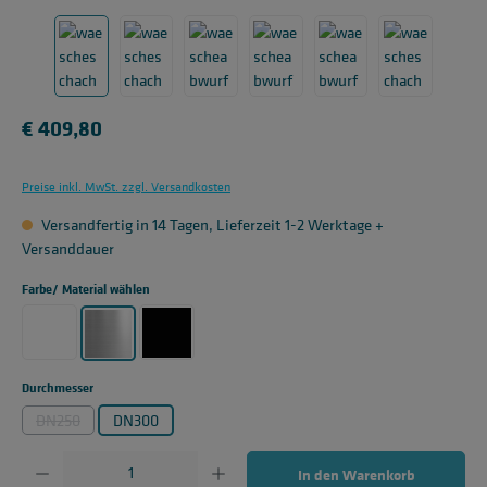
Regulärer Preis:
€ 409,80
Preise inkl. MwSt. zzgl. Versandkosten
Versandfertig in 14 Tagen, Lieferzeit 1-2 Werktage +
Versanddauer
auswählen
Farbe/ Material wählen
Weiß
Schwarz matt
Edelstahl gebürstet
auswählen
Durchmesser
DN250
DN300
(Diese Option ist zurzeit nicht verfügbar.)
Produkt Anzahl: Gib den gewünschten Wert ein oder benutze die Schaltflächen um die 
In den Warenkorb