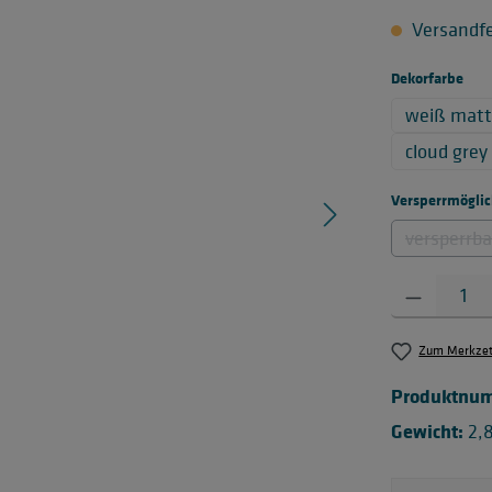
Versandfer
aus
Dekorfarbe
weiß mat
cloud gre
Versperrmöglich
versperrbar
Produkt Anzahl:
Zum Merkzett
Produktnu
Gewicht:
2,