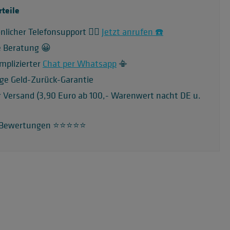
rteile
nlicher Telefonsupport 🙋‍♂️
Jetzt anrufen ☎️
e Beratung 😀
mplizierter
Chat per Whatsapp
📳
ge Geld-Zurück-Garantie
r Versand (3,90 Euro ab 100,- Warenwert nacht DE u.
 Bewertungen ⭐️⭐️⭐️⭐️⭐️