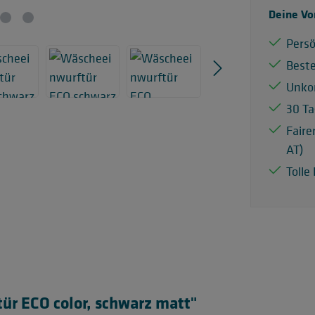
Deine Vo
Persö
Best
Unko
30 Ta
Faire
AT)
Tolle
r ECO color, schwarz matt"