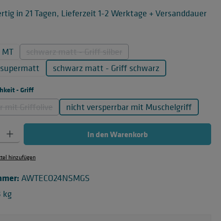
tig in 21 Tagen, Lieferzeit 1-2 Werktage + Versanddauer
wählen
t MT
schwarz matt - Griff silber
(Diese Option ist zurzeit nicht verfügbar.)
y supermatt
schwarz matt - Griff schwarz
auswählen
keit - Griff
 mit Griffolive
nicht versperrbar mit Muschelgriff
(Diese Option ist zurzeit nicht verfügbar.)
 Gib den gewünschten Wert ein oder benutze die Schaltflächen um die Anzahl zu
In den Warenkorb
el hinzufügen
mmer:
AWTECO24NSMGS
8 kg