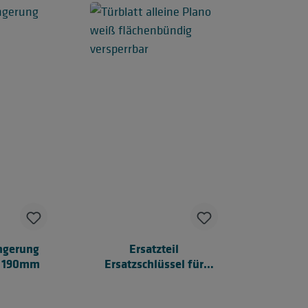
ngerung
Ersatzteil
 - 190mm
Ersatzschlüssel für
PLANO, ECO und
MODERN Türen