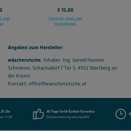
er Preis:
0
Regulärer Preis:
€ 15,00
. zzgl.
Preise inkl. MwSt. zzgl.
ten
Versandkosten
nkorb
In den Warenkorb
Angaben zum Hersteller:
wäscherutsche
, Inhaber: Ing. Gerold Hannes
Schmierer, Schachadorf 7 Tür 3, 4552 Wartberg an
der Krems
Kontakt: office@waescherutsche.at
,Di,Do
30 Tage Geld-Zurück-Garantie
E
ca. 11:30
Rückerstattung wie bezahlt