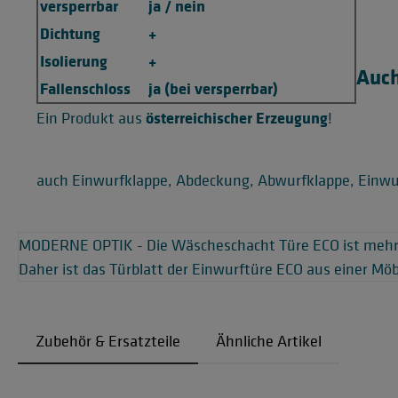
versperrbar
ja / nein
Dichtung
+
Isolierung
+
Auch
Fallenschloss
ja (bei versperrbar)
österreichischer Erzeugung
Ein Produkt aus
!
auch Einwurfklappe, Abdeckung, Abwurfklappe, Einwu
MODERNE OPTIK - Die Wäscheschacht Türe ECO ist mehr al
Daher ist das Türblatt der Einwurftüre ECO aus einer Möbe
Zubehör & Ersatzteile
Ähnliche Artikel
Produktgalerie überspringen