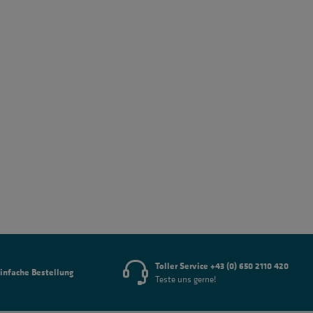
Toller Service +43 (0) 650 2110 420
infache Bestellung
Teste uns gerne!