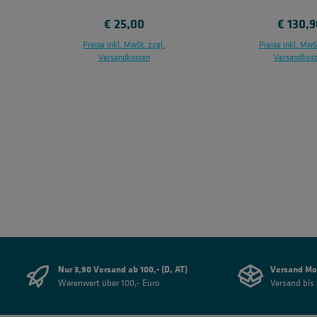
Regulärer Preis:
€ 25,00
Regulär
€ 130,9
Preise inkl. MwSt. zzgl.
Preise inkl. MwSt
Versandkosten
Versandkos
In den Warenkorb
In den Ware
Nur 3,90 Versand ab 100,- (D, AT)
Versand Mo
Warenwert über 100,- Euro
Versand bis 