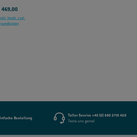
egulärer Preis:
 469,00
 inkl. MwSt. zzgl.
rsandkosten
en Warenkorb
Toller Service +43 (0) 650 2110 420
infache Bestellung
Teste uns gerne!