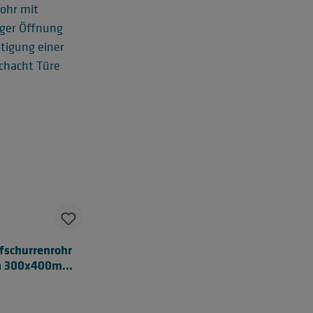
fschurrenrohr
 300x400mm
Größe L)
bwurfschacht
rziell DN300