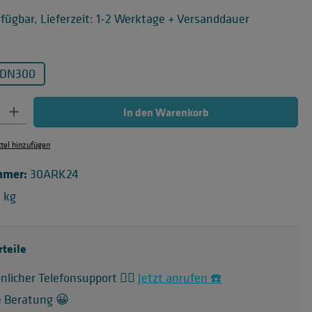
fügbar, Lieferzeit: 1-2 Werktage + Versanddauer
uswählen
DN300
 Gib den gewünschten Wert ein oder benutze die Schaltflächen um die Anzahl zu
In den Warenkorb
el hinzufügen
mmer:
30ARK24
2 kg
rteile
nlicher Telefonsupport 🙋‍♂️
Jetzt anrufen ☎️
e Beratung 😀