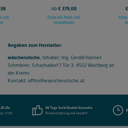
 Preis:
,38
Regulärer Preis:
€ 379,00
R
€
Ab
. zzgl.
Preise inkl. MwSt. zzgl.
Preise
ten
Versandkosten
Ve
In d
Angaben zum Hersteller:
wäscherutsche
, Inhaber: Ing. Gerold Hannes
Schmierer, Schachadorf 7 Tür 3, 4552 Wartberg an
der Krems
Kontakt: office@waescherutsche.at
,Di,Do
30 Tage Geld-Zurück-Garantie
E
ca. 11:30
Rückerstattung wie bezahlt