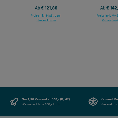
Regulärer Preis:
€ 121,80
Regulärer
€ 142
Ab
Ab
Preise inkl. MwSt. zzgl.
Preise inkl. MwSt
Versandkosten
Versandkos
Nur 3,90 Versand ab 100,- (D, AT)
Versand Mo
Warenwert über 100,- Euro
Versand bis 