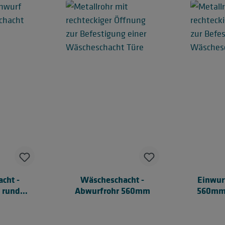
cht -
Wäscheschacht -
Einwur
 rund
Abwurfrohr 560mm
560mm
m
(
Wäsche
komme