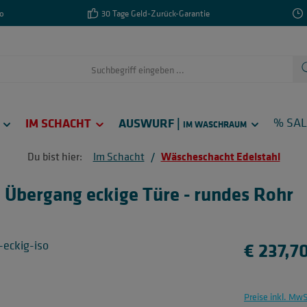
o
30 Tage Geld-Zurück-Garantie
IM SCHACHT
AUSWURF |
% SA
IM WASCHRAUM
Du bist hier:
Im Schacht
/
Wäscheschacht Edelstahl
 Übergang eckige Türe - rundes Rohr
Regulärer Pr
€ 237,7
Preise inkl. Mw