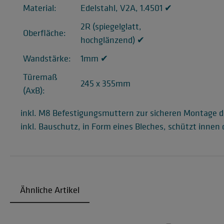
Material:
Edelstahl, V2A, 1.4501 ✔
2R (spiegelglatt,
Oberfläche:
hochglänzend) ✔
Wandstärke:
1mm ✔
Türemaß
245 x 355mm
(AxB):
inkl. M8 Befestigungsmuttern zur sicheren Montage d
inkl. Bauschutz, in Form eines Bleches, schützt inne
Ähnliche Artikel
Produktgalerie überspringen