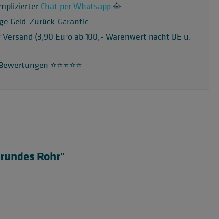
mplizierter
Chat per Whatsapp
📳
ge Geld-Zurück-Garantie
r Versand (3,90 Euro ab 100,- Warenwert nacht DE u.
 Bewertungen ⭐️⭐️⭐️⭐️⭐️
 rundes Rohr"