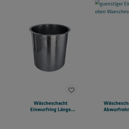
Wäscheschacht
Wäschescha
Einwurfring Länge
Abwurfrohr
320mm
500m