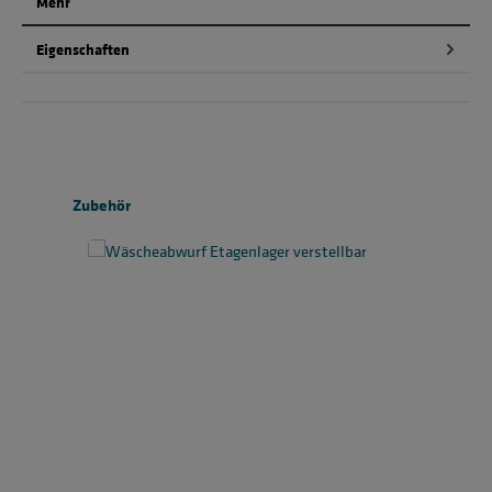
Mehr
Eigenschaften
Produktgalerie überspringen
Zubehör