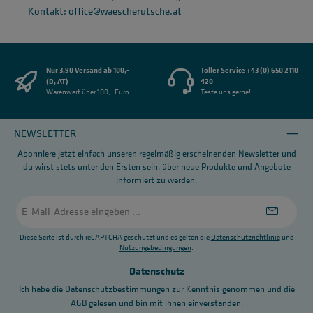
Kontakt: office@waescherutsche.at
Nur 3,90 Versand ab 100,-
Toller Service +43 (0) 650 2110
(D, AT)
420
Warenwert über 100,- Euro
Teste uns gerne!
NEWSLETTER
Abonniere jetzt einfach unseren regelmäßig erscheinenden Newsletter und
du wirst stets unter den Ersten sein, über neue Produkte und Angebote
informiert zu werden.
E-
Mail-
Adresse
*
Diese Seite ist durch reCAPTCHA geschützt und es gelten die
Datenschutzrichtlinie
und
Nutzungsbedingungen
.
Datenschutz
Ich habe die
Datenschutzbestimmungen
zur Kenntnis genommen und die
AGB
gelesen und bin mit ihnen einverstanden.