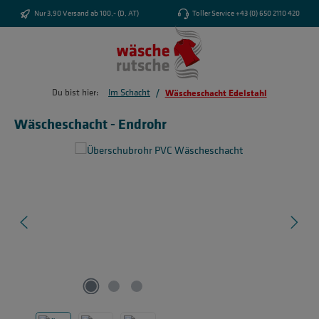
Zum Hauptinhalt springen
Nur 3,90 Versand ab 100,- (D, AT)
Toller Service +43 (0) 650 2110 420
/
Du bist hier:
Im Schacht
Wäscheschacht Edelstahl
Wäscheschacht - Endrohr
Bildergalerie überspringen