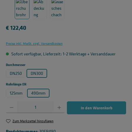
Regulärer Preis:
€ 122,40
Preise inkl. MwSt. zzgl. Versandkosten
Sofort verfügbar, Lieferzeit: 1-2 Werktage + Versanddauer
auswählen
Durchmesser
DN250
DN300
auswählen
Rohrlänge ER
125mm
490mm
Produkt Anzahl: Gib den gewünschten Wert ein oder benutze die Schaltflächen um die 
In den Warenkorb
Zum Merkzettel hinzufügen
Produktnummer:
30ER490