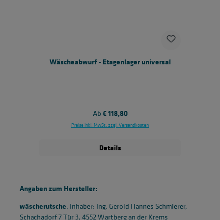
Wäscheabwurf - Etagenlager universal
Regulärer Preis:
Ab
€ 118,80
Preise inkl. MwSt. zzgl. Versandkosten
Details
Angaben zum Hersteller:
wäscherutsche
, Inhaber: Ing. Gerold Hannes Schmierer,
Schachadorf 7 Tür 3, 4552 Wartberg an der Krems