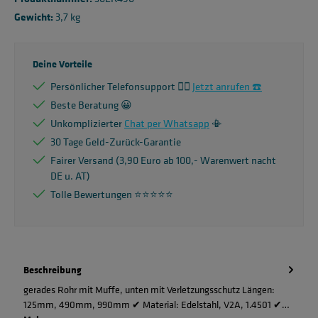
Gewicht:
3,7 kg
Deine Vorteile
Persönlicher Telefonsupport 🙋‍♂️
Jetzt anrufen ☎️
Beste Beratung 😀
Unkomplizierter
Chat per Whatsapp
📳
30 Tage Geld-Zurück-Garantie
Fairer Versand (3,90 Euro ab 100,- Warenwert nacht
DE u. AT)
Tolle Bewertungen ⭐️⭐️⭐️⭐️⭐️
Beschreibung
gerades Rohr mit Muffe, unten mit Verletzungsschutz Längen:
125mm, 490mm, 990mm ✔ Material: Edelstahl, V2A, 1.4501 ✔…