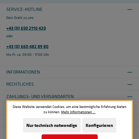
SERVICE-HOTLINE
Dein Draht zu uns:
+43 (0) 650 2110 420
oder
+43 (0) 660 482 89 80
Mo-Fr, ca. 09:00 - 17:00 Uhr
INFORMATIONEN
RECHTLICHES
ZAHLUNGS- UND VERSANDARTEN
Diese Website verwendet Cookies, um eine bestmögliche Erfahrung bieten
ÜBER UNS
zu können.
Mehr Informationen ...
SICHER EINKAUFEN
Nur technisch notwendige
Konfigurieren
DEINE VORTEILE