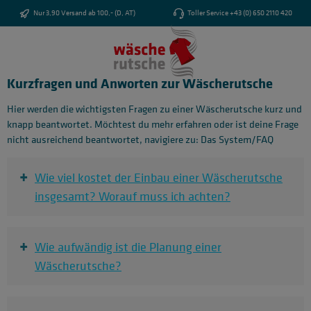
Zum Hauptinhalt springen
Nur 3,90 Versand ab 100,- (D, AT)
Toller Service +43 (0) 650 2110 420
Kurzfragen und Anworten zur Wäscherutsche
Hier werden die wichtigsten Fragen zu einer Wäscherutsche kurz und
knapp beantwortet. Möchtest du mehr erfahren oder ist deine Frage
nicht ausreichend beantwortet, navigiere zu: Das System/FAQ
+
Wie viel kostet der Einbau einer Wäscherutsche
insgesamt? Worauf muss ich achten?
+
Wie aufwändig ist die Planung einer
Wäscherutsche?