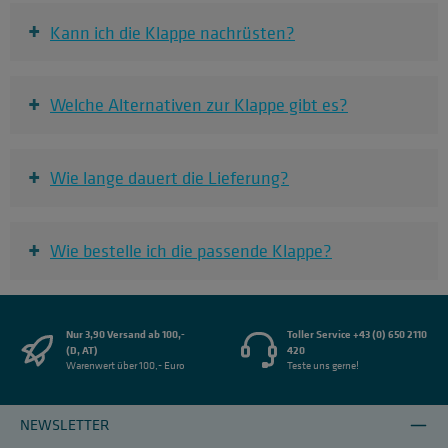
+
Kann ich die Klappe nachrüsten?
+
Welche Alternativen zur Klappe gibt es?
+
Wie lange dauert die Lieferung?
+
Wie bestelle ich die passende Klappe?
Nur 3,90 Versand ab 100,-
Toller Service +43 (0) 650 2110
(D, AT)
420
Warenwert über 100,- Euro
Teste uns gerne!
NEWSLETTER