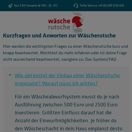
Zum Hauptinhalt springen
Nur 3,90 Versand ab 100,- (D, AT)
Toller Service +43 (0) 650 2110 420
Kurzfragen und Anworten zur Wäscherutsche
Hier werden die wichtigsten Fragen zu einer Wäscherutsche kurz und
knapp beantwortet. Möchtest du mehr erfahren oder ist deine Frage
nicht ausreichend beantwortet, navigiere zu: Das System/FAQ
-
Wie viel kostet der Einbau einer Wäscherutsche
insgesamt? Worauf muss ich achten?
Für ein Wäscheabwurfsystem musst du je nach
Ausführung zwischen 500 Euro und 2500 Euro
investieren. Größten Einfluss darauf hat die
Anzahl der Einwurfmöglichkeiten. Je früher du
den Wäscheschacht in dein Haus einplanst desto