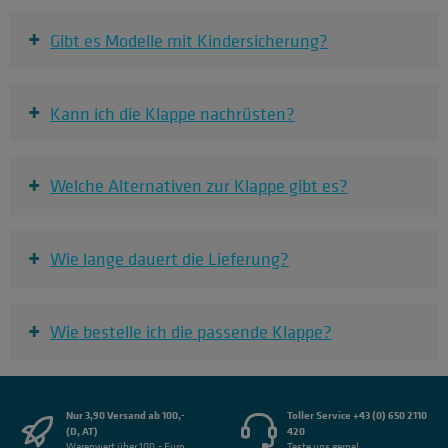
+
Gibt es Modelle mit Kindersicherung?
+
Kann ich die Klappe nachrüsten?
+
Welche Alternativen zur Klappe gibt es?
+
Wie lange dauert die Lieferung?
+
Wie bestelle ich die passende Klappe?
Nur 3,90 Versand ab 100,-
Toller Service +43 (0) 650 2110
(D, AT)
420
Warenwert über 100,- Euro
Teste uns gerne!