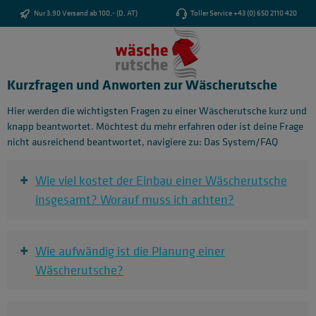
Zum Hauptinhalt springen
Nur 3,90 Versand ab 100,- (D, AT)
Toller Service +43 (0) 650 2110 420
Kurzfragen und Anworten zur Wäscherutsche
Hier werden die wichtigsten Fragen zu einer Wäscherutsche kurz und
knapp beantwortet. Möchtest du mehr erfahren oder ist deine Frage
nicht ausreichend beantwortet, navigiere zu: Das System/FAQ
+
Wie viel kostet der Einbau einer Wäscherutsche
insgesamt? Worauf muss ich achten?
+
Wie aufwändig ist die Planung einer
Wäscherutsche?