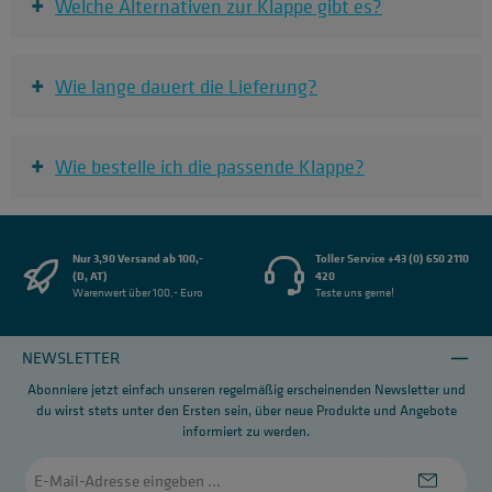
+
Welche Alternativen zur Klappe gibt es?
+
Wie lange dauert die Lieferung?
+
Wie bestelle ich die passende Klappe?
Nur 3,90 Versand ab 100,-
Toller Service +43 (0) 650 2110
(D, AT)
420
Warenwert über 100,- Euro
Teste uns gerne!
NEWSLETTER
Abonniere jetzt einfach unseren regelmäßig erscheinenden Newsletter und
du wirst stets unter den Ersten sein, über neue Produkte und Angebote
informiert zu werden.
E-
Mail-