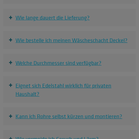
+
Wie lange dauert die Lieferung?
+
Wie bestelle ich meinen Wäscheschacht Deckel?
+
Welche Durchmesser sind verfügbar?
+
Eignet sich Edelstahl wirklich für privaten
Haushalt?
+
Kann ich Rohre selbst kürzen und montieren?
+
Wie vermeide ich Geruch und Lärm?